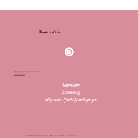
Nicole`s Liebe
office@nicoles-liebe-manufaktur.at
0650/7401776
Impressum
Datenschutz
Allgemeine Geschäftsbedingungen
Mit Liebe gestaltet von Schiroky.Design | © 2025 Nicole’s Liebe Manufaktur