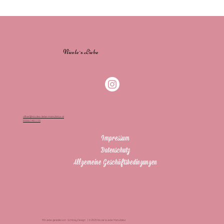
Nicole`s Liebe
office@nicoles-liebe-manufaktur.at
0650/7401776
Impressum
Datenschutz
Allgemeine Geschäftsbedingungen
Mit Liebe gestaltet von Schiroky.Design | © 2025 Nicole’s Liebe Manufaktur