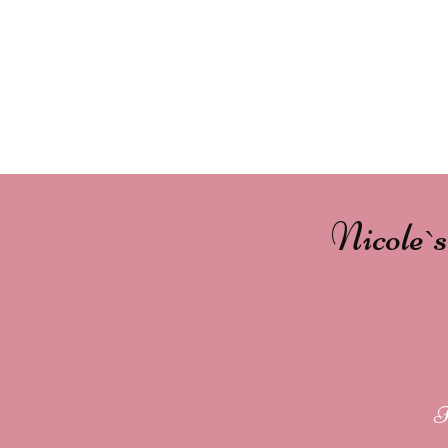
Nicole`
I