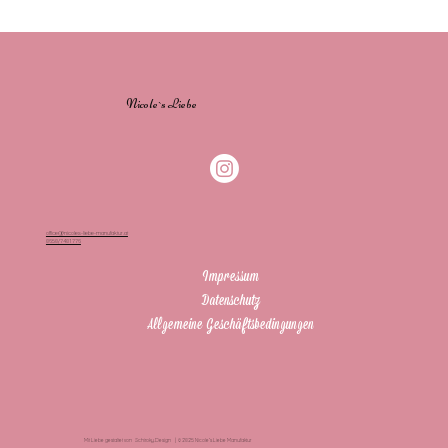
Nicole`s Liebe
office@nicoles-liebe-manufaktur.at
0650/7401776
Impressum
Datenschutz
Allgemeine Geschäftsbedingungen
Mit Liebe gestaltet von Schiroky.Design | © 2025 Nicole’s Liebe Manufaktur