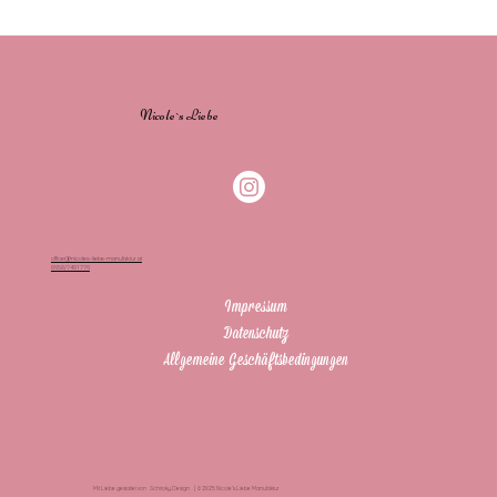
Nicole`s Liebe
office@nicoles-liebe-manufaktur.at
0650/7401776
Impressum
Datenschutz
Allgemeine Geschäftsbedingungen
Mit Liebe gestaltet von Schiroky.Design | © 2025 Nicole’s Liebe Manufaktur